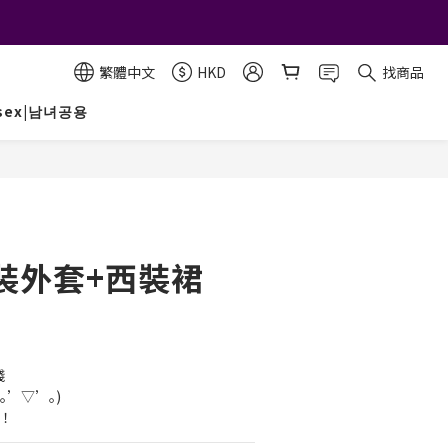
繁體中文
HKD
找商品
isex|남녀공용
裝外套+西裝裙
錢
｡’▽’｡)
以！