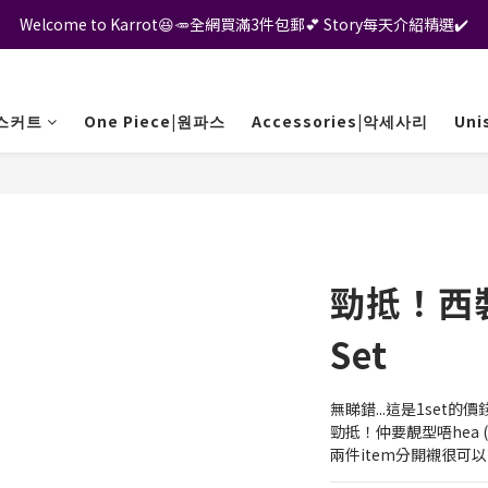
Welcome to Karrot😆🥕全網買滿3件包郵💕 Story每天介紹精選✔️
/스커트
One Piece|원파스
Accessories|악세사리
Un
勁抵！西
Set
無睇錯...這是1set的價
勁抵！仲要靚型唔hea (
兩件item分開襯很可