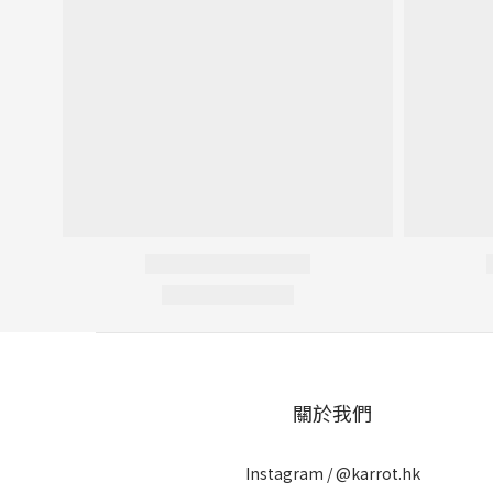
關於我們
Instagram /
@karrot.hk