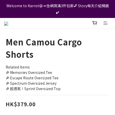
Welcome to Karrot😆🥕全網買滿3件包郵💕 Story每天介紹精選
✔️
Men Camou Cargo
Shorts
Related Items
🔎 Memories Oversized Tee
🔎 Escape Route Oversized Tee
🔎 Spectrum Oversized Jersey
🔎 超透氣！Sprint Oversized Top
HK$379.00