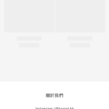
關於我們
Instagram /
@karrot.hk