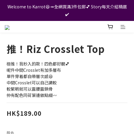
Welcome to Karrot😆🥕全網買滿3件包郵💕 Story每天介紹精選
✔️
推！Riz Crosslet Top
極推！我秒入的款！四色都好靚💕
呢件中間Crosslet有加多層布
單件穿着都自帶層次感😆
中間Crosslet可以自己調較
較緊啲就可以露腰露鎖骨
仲有配色同荷葉邊做點綴〰️
HK$189.00
顏色