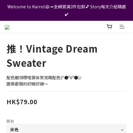
Welcome to Karrot😆🥕全網買滿3件包郵💕 Story每天介紹精選
✔️
推！Vintage Dream
Sweater
配色靚得嚟唔算係常見嘅配色(*●⁰ꈊ⁰●)ﾉ
圖案都簡約好睇好襯～
HK$79.00
顏色