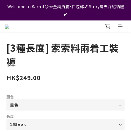
Welcome to Karrot😆🥕全網買滿3件包郵💕 Story每天介紹精選
✔️
[3種長度] 索索料兩着工裝
褲
HK$249.00
顏色
長度