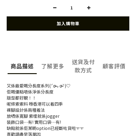
加入購物車
送貨及付
商品描述
了解更多
顧客評價
款方式
又係最愛嘅分長度系列(ˊσ̴̶̷̤⌄σ̴̶̷̤ˋ)♡
佢嘅優點唔係淨係分長度
版型都好靚！！
呢條索索料 喺香港可以着四季
褲腳設計係兩種着法
放哂係寛腳 索埋就係jogger
裝飾口袋⋯有! 實用口袋⋯有!
缺點就係佢某啲option已經斷咗貨啦ㅜㅜ
喜歡請盡早落單💌