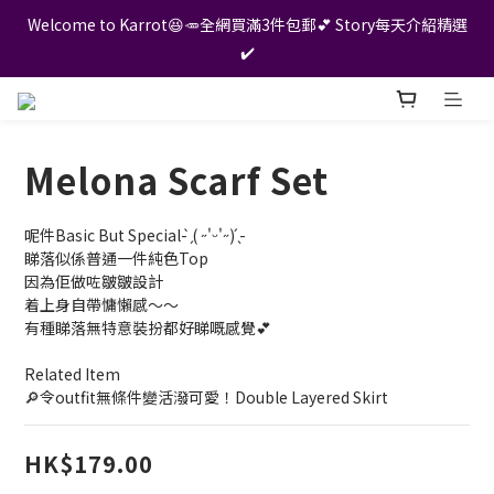
Welcome to Karrot😆🥕全網買滿3件包郵💕 Story每天介紹精選
✔️
Melona Scarf Set
呢件Basic But Special- ̗̀( ˶'ᵕ'˶) ̖́-
睇落似係普通一件純色Top
因為佢做咗皺皺設計 
着上身自帶慵懶感～～
有種睇落無特意裝扮都好睇嘅感覺💕
Related Item
🔎令outfit無條件變活潑可愛！Double Layered Skirt
HK$179.00